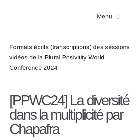
Passer
au
Menu
contenu
Multiplicité
Formats écrits (transcriptions) des sessions
Troubles dissociat
vidéos de la Plural Posivitity World
Conference 2024
Aidant·es
Traductions
[PPWC24] La diversité
dans la multiplicité par
Association
Chapafra
Contact