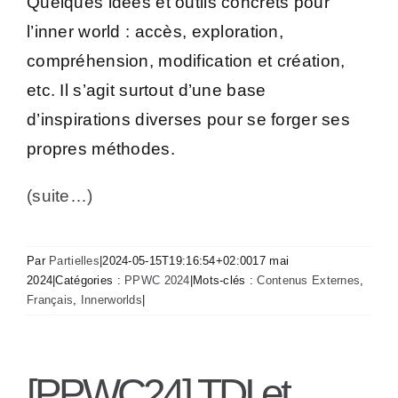
Quelques idées et outils concrets pour
l’inner world : accès, exploration,
compréhension, modification et création,
etc. Il s’agit surtout d’une base
d’inspirations diverses pour se forger ses
propres méthodes.
(suite…)
Par
Partielles
|
2024-05-15T19:16:54+02:00
17 mai
2024
|
Catégories :
PPWC 2024
|
Mots-clés :
Contenus Externes
,
Français
,
Innerworlds
|
[PPWC24] TDI et