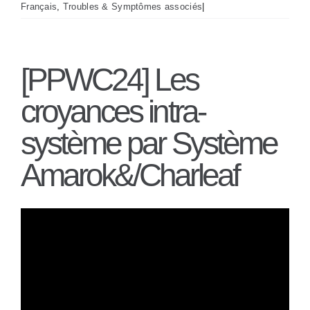
Français
,
Troubles & Symptômes associés
|
[PPWC24] Les
croyances intra-
système par Système
Amarok&/Charleaf