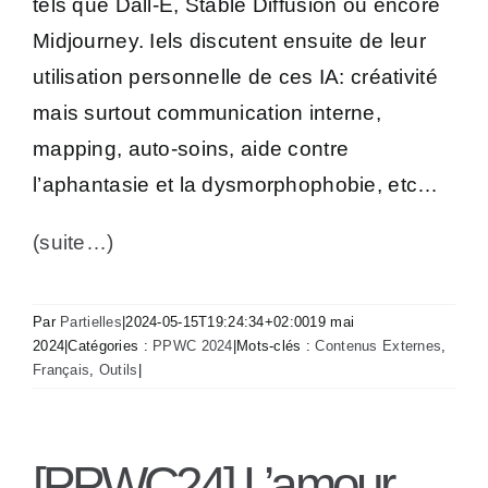
tels que Dall-E, Stable Diffusion ou encore
Midjourney. Iels discutent ensuite de leur
utilisation personnelle de ces IA: créativité
mais surtout communication interne,
mapping, auto-soins, aide contre
l’aphantasie et la dysmorphophobie, etc…
(suite…)
Par
Partielles
|
2024-05-15T19:24:34+02:00
19 mai
2024
|
Catégories :
PPWC 2024
|
Mots-clés :
Contenus Externes
,
Français
,
Outils
|
[PPWC24] L’amour