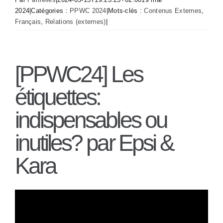
2024
|
Catégories :
PPWC 2024
|
Mots-clés :
Contenus Externes
,
Français
,
Relations (externes)
|
[PPWC24] Les
étiquettes:
indispensables ou
inutiles? par Epsi &
Kara