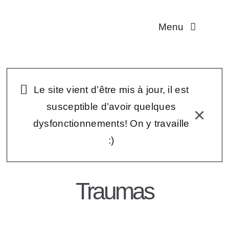
Passer
au
Menu
contenu
Multiplicité
Troubles dissociat
Le site vient d’être mis à jour, il est
susceptible d’avoir quelques
×
Aidant·es
dysfonctionnements! On y travaille
:)
Traductions
Association
Traumas
Contact