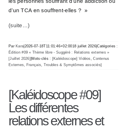
les personnes souffrant d’une addiction ou
d’un TCA en souffrent-elles ? »
(suite…)
Par
Kara
|
2026-07-18T11:01:46+02:00
18 juillet 2026
|
Catégories :
Édition #09 « Thème libre - Suggéré : Relations externes »
[Juillet 2026]
|
Mots-clés :
[Kaléidoscope] Vidéos
,
Contenus
Externes
,
Français
,
Troubles & Symptômes associés
|
[Kaléidoscope #09]
Les différentes
relations externes et