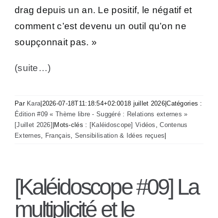
drag depuis un an. Le positif, le négatif et
comment c’est devenu un outil qu’on ne
soupçonnait pas. »
(suite…)
Par
Kara
|
2026-07-18T11:18:54+02:00
18 juillet 2026
|
Catégories :
Édition #09 « Thème libre - Suggéré : Relations externes »
[Juillet 2026]
|
Mots-clés :
[Kaléidoscope] Vidéos
,
Contenus
Externes
,
Français
,
Sensibilisation & Idées reçues
|
[Kaléidoscope #09] La
multiplicité et le