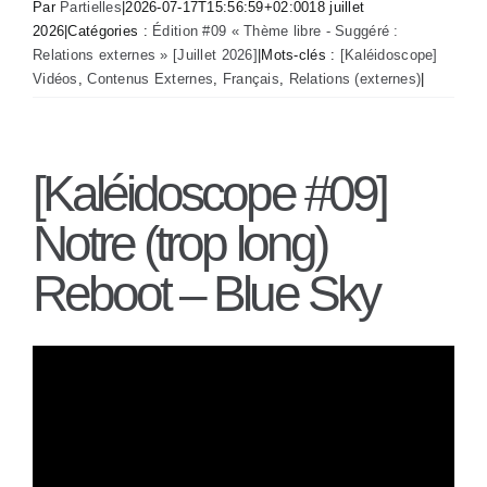
Par
Partielles
|
2026-07-17T15:56:59+02:00
18 juillet
2026
|
Catégories :
Édition #09 « Thème libre - Suggéré :
Relations externes » [Juillet 2026]
|
Mots-clés :
[Kaléidoscope]
Vidéos
,
Contenus Externes
,
Français
,
Relations (externes)
|
[Kaléidoscope #09]
Notre (trop long)
Reboot – Blue Sky