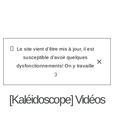
Passer
au
Navigation
contenu
à
bascule
Kaléidoscope – Infos
Éditions de Kaléidoscope
Le site vient d’être mis à jour, il est
susceptible d’avoir quelques
×
Inscriptions à Kaléidoscope
dysfonctionnements! On y travaille
:)
Transcriptions des vidéos
[Kaléidoscope] Vidéos
Témoignages écrits
Représentations visuelles