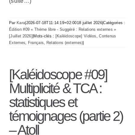
(suite…)
Par
Kara
|
2026-07-18T11:14:19+02:00
18 juillet 2026
|
Catégories :
Édition #09 « Thème libre - Suggéré : Relations externes »
[Juillet 2026]
|
Mots-clés :
[Kaléidoscope] Vidéos
,
Contenus
Externes
,
Français
,
Relations (externes)
|
[Kaléidoscope #09]
Multiplicité & TCA :
statistiques et
témoignages (partie 2)
– Atoll