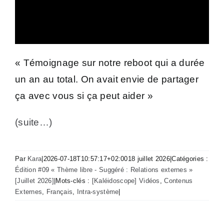
« Témoignage sur notre reboot qui a durée
un an au total. On avait envie de partager
ça avec vous si ça peut aider »
(suite…)
Par
Kara
|
2026-07-18T10:57:17+02:00
18 juillet 2026
|
Catégories :
Édition #09 « Thème libre - Suggéré : Relations externes »
[Juillet 2026]
|
Mots-clés :
[Kaléidoscope] Vidéos
,
Contenus
Externes
,
Français
,
Intra-système
|