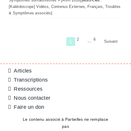
Symptômes somatoformes » [Avril 2026]
|
Mots-clés :
[Kaléidoscope] Vidéos
,
Contenus Externes
,
Français
,
Troubles
& Symptômes associés
|
2
6
Suivant
1
···
Articles
Transcriptions
Ressources
Nous contacter
Faire un don
Le contenu associé à Partielles ne remplace
pas