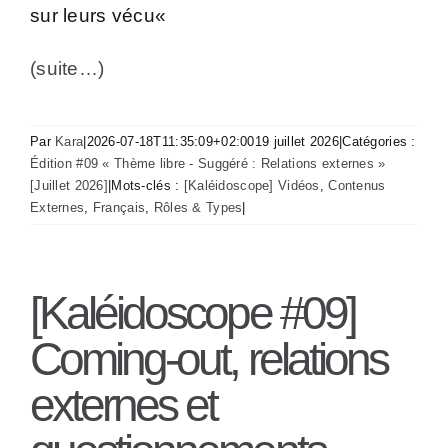
sur leurs vécu
«
(suite…)
Par
Kara
|
2026-07-18T11:35:09+02:00
19 juillet 2026
|
Catégories :
Édition #09 « Thème libre - Suggéré : Relations externes »
[Juillet 2026]
|
Mots-clés :
[Kaléidoscope] Vidéos
,
Contenus
Externes
,
Français
,
Rôles & Types
|
[Kaléidoscope #09]
Coming-out, relations
externes et