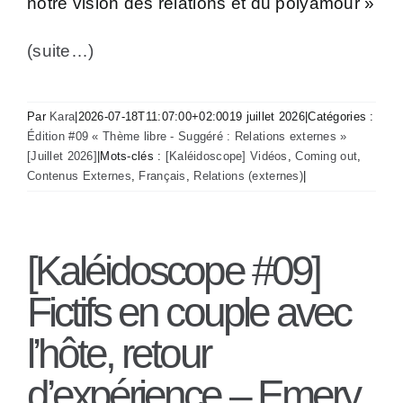
notre vision des relations et du polyamour »
(suite…)
Par
Kara
|
2026-07-18T11:07:00+02:00
19 juillet 2026
|
Catégories :
Édition #09 « Thème libre - Suggéré : Relations externes »
[Juillet 2026]
|
Mots-clés :
[Kaléidoscope] Vidéos
,
Coming out
,
Contenus Externes
,
Français
,
Relations (externes)
|
[Kaléidoscope #09]
Fictifs en couple avec
l’hôte, retour
d’expérience – Emery