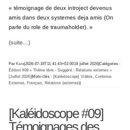
« témoignage de deux introject devenus
amis dans deux systemes deja amis (On
parle du role de traumaholder). »
(suite…)
Par
Kara
|
2026-07-18T11:41:43+02:00
19 juillet 2026
|
Catégories :
Édition #09 « Thème libre - Suggéré : Relations externes »
[Juillet 2026]
|
Mots-clés :
[Kaléidoscope] Vidéos
,
Contenus
Externes
,
Français
,
Relations (externes)
|
[Kaléidoscope #09]
Témoignages des