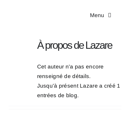
Passer
au
Menu
contenu
Multiplicité
À propos de
Lazare
Troubles dissociat
Cet auteur n'a pas encore
Aidant·es
renseigné de détails.
Traductions
Jusqu'à présent Lazare a créé 1
entrées de blog.
Association
Contact