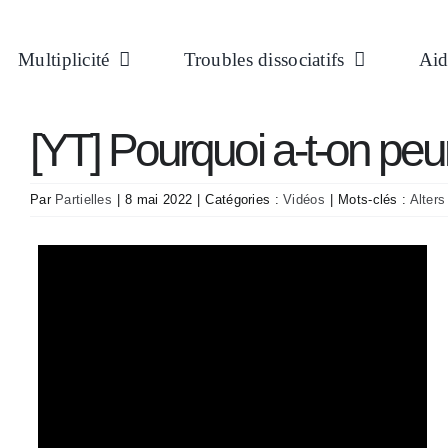
Passer
au
Multiplicité
Troubles dissociatifs
Aid
contenu
[YT] Pourquoi a-t-on peu
Par
Partielles
|
8 mai 2022
|
Catégories :
Vidéos
|
Mots-clés :
Alter