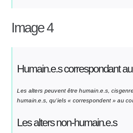
Image 4
Humain.e.s correspondant au
Les alters peuvent être humain.e.s, cisgenr
humain.e.s, qu’iels « correspondent » au corps
Les alters non-humain.e.s