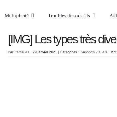
Passer
au
Multiplicité
Troubles dissociatifs
Aid
contenu
[IMG] Les types très diver
Par
Partielles
|
29 janvier 2021
|
Catégories :
Supports visuels
|
Mot