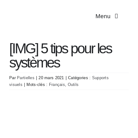
Passer
au
Menu
contenu
Multiplicité
[IMG] 5 tips pour les
Troubles dissociat
systèmes
Aidant·es
Par
Partielles
|
20 mars 2021
|
Catégories :
Supports
visuels
|
Mots-clés :
Français
,
Outils
Traductions
Association
Contact