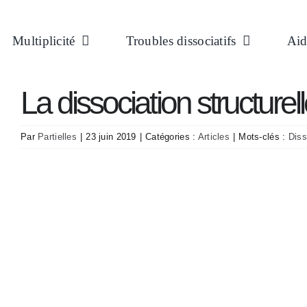
Passer
au
Multiplicité
Troubles dissociatifs
Aid
contenu
La dissociation structurelle
Par
Partielles
|
23 juin 2019
|
Catégories :
Articles
|
Mots-clés :
Diss