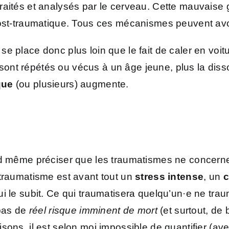
raités et analysés par le cerveau. Cette mauvaise 
 post-traumatique. Tous ces mécanismes peuvent av
 place donc plus loin que le fait de caler en voitur
ls sont répétés ou vécus à un âge jeune, plus la diss
que
(ou plusieurs) augmente.
uand même préciser que les traumatismes ne conce
 traumatisme est avant tout un
stress intense
, un
c
i le subit. Ce qui traumatisera quelqu’un·e ne trau
 pas de
réel risque imminent de mort
(et surtout, de 
ons, il est selon moi impossible de quantifier (ave