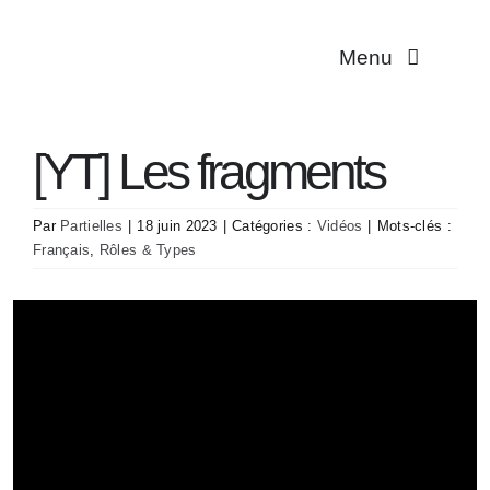
Passer
au
Menu
contenu
Multiplicité
[YT] Les fragments
Troubles dissociat
Par
Partielles
|
18 juin 2023
|
Catégories :
Vidéos
|
Mots-clés :
Aidant·es
Français
,
Rôles & Types
Traductions
Association
Contact