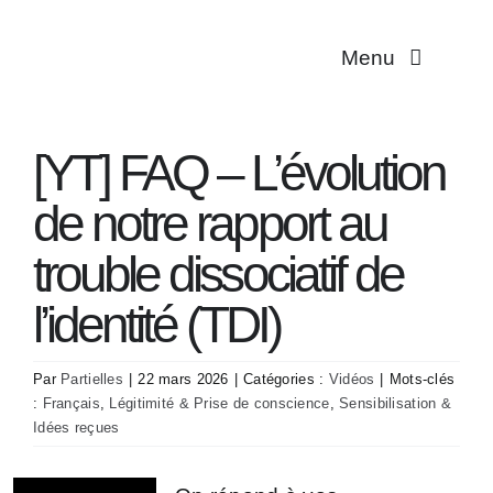
Passer
au
Menu
contenu
Multiplicité
[YT] FAQ – L’évolution
Troubles dissociat
de notre rapport au
Aidant·es
trouble dissociatif de
l’identité (TDI)
Traductions
Par
Partielles
|
22 mars 2026
|
Catégories :
Vidéos
|
Mots-clés
Association
:
Français
,
Légitimité & Prise de conscience
,
Sensibilisation &
Idées reçues
Contact