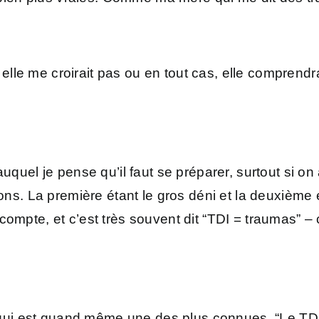
, elle me croirait pas ou en tout cas, elle comprendr
auquel je pense qu’il faut se préparer, surtout si o
ons. La première étant le gros déni et la deuxième ét
compte, et c’est très souvent dit “TDI = traumas” –
on qui est quand même une des plus connues. “Le TD