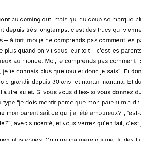
réquent au coming out, mais qui du coup se marque p
depuis très longtemps, c’est des trucs qui viennent t
nts – à tort, moi je ne comprends pas comment les p
plus quand on vit sous leur toit – c’est les parent
mieux au monde. Moi, je comprends pas comment ils
, je te connais plus que tout et donc je sais”. Et do
 vois grandir depuis 30 ans” et nanani nanana. Et du 
utre sujet. Si vous vous dites- si vous donnez du cr
 type “je dois mentir parce que mon parent m’a dit
 mon parent sait de qui j’ai été amoureux?”, “est-
ité?”, avec sincérité, et vous verrez qu’en fait, c’
nt bien plus vraies. Comme ma mère qui me dit des t