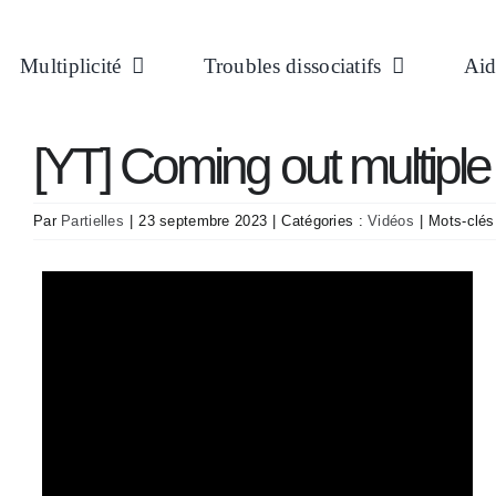
Passer
au
Multiplicité
Troubles dissociatifs
Aid
contenu
[YT] Coming out multiple à
Par
Partielles
|
23 septembre 2023
|
Catégories :
Vidéos
|
Mots-clés