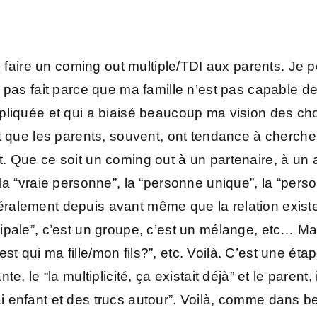
de faire un coming out multiple/TDI aux parents. Je 
 pas fait parce que ma famille n’est pas capable d
liquée et qui a biaisé beaucoup ma vision des chos
t que les parents, souvent, ont tendance à chercher
. Que ce soit un coming out à un partenaire, à un
la “vraie personne”, la “personne unique”, la “pers
généralement depuis avant même que la relation exis
pale”, c’est un groupe, c’est un mélange, etc… Mais
c’est qui ma fille/mon fils?”, etc. Voilà. C’est une 
 le “la multiplicité, ça existait déjà” et le parent, i
 “vrai enfant et des trucs autour”. Voilà, comme dan