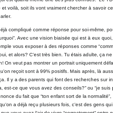
 et voilà, soit ils vont vraiment chercher à savoir ce q
arler.
est déjà compliqué comme réponse pour soi-même, p
urquoi”. Avec une vision biaisée qui est à eux quo
 exemple vous exposer à des réponses comme “comme
oui, et alors? C’est très bien. Tu étais adulte, ça ne
n! On veut pas montrer un portrait uniquement défa
u’on reçoit sont à 99% positifs. Mais après, là aus
. Il y a des parents qui font des recherches sur i
, est-ce que vous avez des conseils?” ou “je suis 
e du fait que “ton enfant sort de la normalité”, les
 qu’on a déjà reçu plusieurs fois, c’est des gens q
que vous avez l’air de vivre “correctement” entre 