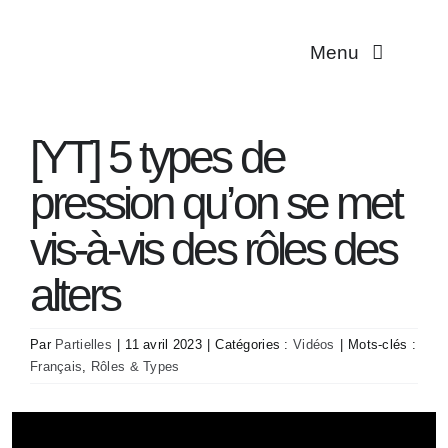
Passer
au
Menu
contenu
Multiplicité
[YT] 5 types de
Troubles dissociat
pression qu’on se met
Aidant·es
vis-à-vis des rôles des
alters
Traductions
Par
Partielles
|
11 avril 2023
|
Catégories :
Vidéos
|
Mots-clés :
Association
Français
,
Rôles & Types
Contact