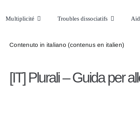
Passer
au
Multiplicité
Troubles dissociatifs
Aid
contenu
Contenuto in italiano (contenus en italien)
[IT] Plurali – Guida per al