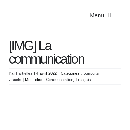
Passer
au
Menu
contenu
Multiplicité
[IMG] La
Troubles dissociat
communication
Aidant·es
Par
Partielles
|
4 avril 2022
|
Catégories :
Supports
visuels
|
Mots-clés :
Communication
,
Français
Traductions
Association
Contact