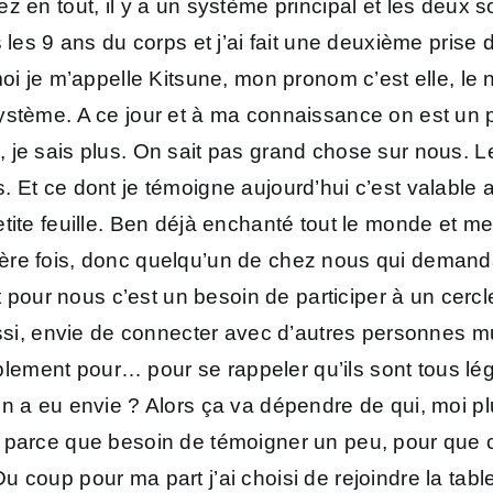
 en tout, il y a un système principal et les deux s
s les 9 ans du corps et j’ai fait une deuxième pris
moi je m’appelle Kitsune, mon pronom c’est elle, le
système. A ce jour et à ma connaissance on est un
 je sais plus. On sait pas grand chose sur nous. L
 Et ce dont je témoigne aujourd’hui c’est valable a
tite feuille. Ben déjà enchanté tout le monde et me
re fois, donc quelqu’un de chez nous qui demandai
 et pour nous c’est un besoin de participer à un cer
ussi, envie de connecter avec d’autres personnes m
ement pour… pour se rappeler qu’ils sont tous légi
on a eu envie ? Alors ça va dépendre de qui, moi 
 parce que besoin de témoigner un peu, pour que ce
u coup pour ma part j’ai choisi de rejoindre la ta