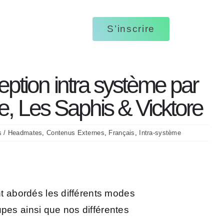
ptions des vidéos
S’inscrire
ages écrits
tations visuelles
eption intra système par
ute, Les Saphis & Vicktore
s / Headmates
,
Contenus Externes
,
Français
,
Intra-système
nt abordés les différents modes
pes ainsi que nos différentes