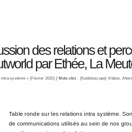
Transcri
hèmes
Témoign
Représen
ssion des relations et perc
 l’outworld par Ethée, La Me
 intra-système » [Février 2025]
|
Mots-clés :
[Kaléidoscope] Vidéos
,
Alter
Table ronde sur les relations intra système. So
de communications utilisés au sein de nos grou