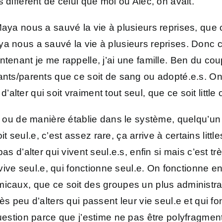
 différent de celui que moi ou Alec, on avait.
aya nous a sauvé la vie à plusieurs reprises, que ce
a nous a sauvé la vie à plusieurs reprises. Donc c’
ntenant je me rappelle, j’ai une famille. Ben du c
fants/parents que ce soit de sang ou adopté.e.s. On
lter qui soit vraiment tout seul, que ce soit little 
 on fonctionnait comme ça. Maintenant c’est un peu moins nécessaire, et puis il a sa vie, c’est un peu moins le cas. Mais voilà. [La Meute] D’accord. Et est-ce que quelqu’un veut genre faire un petit topo par rapport au groupe dont iel fait partie ou partir sur carrément même sur un autre sujet ? [Ethée] Ben moi je vais ptêt répondre à la question. [Les Saphis] Oui moi aussi je voulais répondre à la question que tu avais lancée. [Ethée] J’suis un peu embêtée parce que c’est une nouvelle question, du coup ça me prend un peu au dépourvu donc j’essayais en même temps d’écouter et de réfléchir. Donc la question c’est comment on a commencé à relationner, c’est ça, j’ai bien compris ? [La Meute] Ben disons que, alors pour faire un ptit topo, c’était pas la même personne au front chez nous la dernière fois et donc c’est possible que y ait une sortie de route. [Ethée] Non non, c’est pas grave, c’est juste pour vérifier qu’j’ai bien compris la question, pas que j’réponde à côté. [La Meute] Ben je sais pas si y avait vraiment une question quand j’ai commencé à parler mais disons que c’était un espèce d’état des choses, nous on a commencé, genre j’me suis posée la question de manière un peu chronologique pour essayer de déterminer comment ça se passait. Si y avait une question, vraiment, ce serait genre, j’sais pas, j’imagine. Est-ce que vous avez dessiné des axes ? Est-ce qu’y a des fonctionnements qui se dessinent, qui reviennent assez souvent ? Est-ce qu’y a des choses comme ça ? Pas forcément des types de relations mais. [Ethée] Euh les questions qu’on avait abordées la dernière fois, on va les aborder ou pas du tout ? [La Meute] Bien sûr, on peut. [Ethée] Ouais non non, c’est juste pour savoir. Ça m’est égal, c’est juste pour euh savoir. OK, donc comment est-ce qu’on a commencé à relationner ? Donc si y faut faire un truc historique, pour nous c’est hyper compliqué parce qu’on se situe pas dans le temps. Euh, donc là ce qui me vient en vrac c’est que je sais qu’au début qu’on a pris conscience, c’était très euh, c’était une atmosphère de guerre très violente, euh y faisait noir, il y avait beaucoup de fumée, beaucoup de bruit, beaucoup d’insultes, ça j’me souviens. Euh ça s’est fait pendant la thérapie donc très rapidement en fait c’est le thérapeute qui servait d’intermédiaire mais j’ai pas de souvenirs parce que euh toutes nos mémoires sont vraiment complètement coupées les unes des autres. On partage pas grand’chose donc j’ai très peu de souvenirs si ce n’est les miens de ce moment-là, de cette époque-là. Donc c’est le thérapeuthe qui faisait les allers-retours entre tous les gens qui voulaient bien venir lui parler. Et puis euh, y a quelqu’un chez nous qui a pris l’initiative d’aller voir les autres, euh bon ça s’est mal terminé, mais voilà au moins c’était une initiative. Et là maintenant, aujourd’hui, on essaye en fait de parler entre nous, d’aller se voir directement les uns les autres, euh pour discuter entre nous plutôt que de rester dans son coin, à se perdre en conjectures, à lancer pleins d’hypothèses. Voilà, on essaie d’aller vérifier nos hypothèses auprès de ceux qui sont concernés, ce qui est pas du tout un réflexe chez nous donc c’est vraiment très coûteux en énergie, très fatigant, très épuisant. Voilà, aujourd’hui, ça donne un petit peu l’évolution de comment on a commencé à relationner et comment c’est un peu aujourd’hui. [La Meute] Ok, donc c’est un vrai travail ? [Ethée] Un travail de fou, tous les jours, et très compliqué, et tout sauf automatique pour nous. [Les Saphis] Du coup pour ma