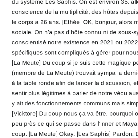
du système Les Saphis. On est environ 35, allez
conscience de la multiplicité, des hôtes depui
le corps a 26 ans. [Ethée] OK, bonjour, alors 
sociale. On n’a pas d’hôte connu ni de sous-
conscientisé notre existence en 2021 ou 2022,
spécifiques sont compliqués à gérer pour nous.
[La Meute] Du coup si je suis cette magique pe
(membre de La Meute) trouvait sympa la derniè
à la table ronde afin de lancer la discussion,
sentir plus légitimes à parler de notre vécu a
y ait des fonctionnements communs mais simpl
[Vicktore] Du coup nous ça va être, pourquoi 
peu près ce qui se passe dans l’inner et Maya
coup. [La Meute] Okay. [Les Saphis] Pardon. D