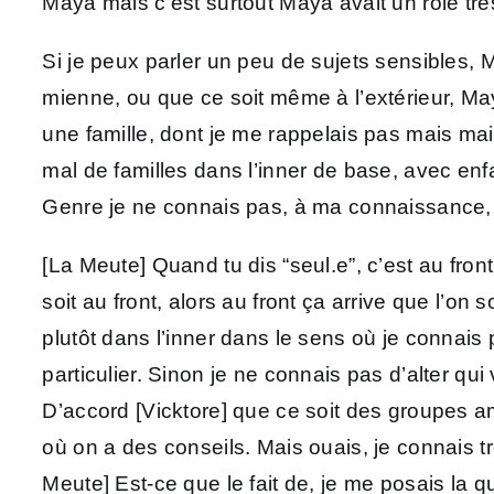
Maya mais c’est surtout Maya avait un rôle très
Si je peux parler un peu de sujets sensibles, M
mienne, ou que ce soit même à l’extérieur, May
une famille, dont je me rappelais pas mais mai
mal de familles dans l’inner de base, avec en
Genre je ne connais pas, à ma connaissance, d’a
[La Meute] Quand tu dis “seul.e”, c’est au front ou de manière établie dans le système, quelqu’un qui fonctionne seul.e ? [Vicktore] Ben que ce soit au front, alors au front ça arrive que l’on soit seul.e, c’est assez rare, ça arrive à certains littles surtout quand iels sont trigger. Mais j’parlais plutôt dans l’inner dans le sens où je connais pas d’alter qui vivent seul.e.s, enfin si mais c’est très particulier, y en a bien un mais c’est particulier. Sinon je ne connais pas d’alter qui vive seul.e, qui fonctionne seul.e. On fonctionne en groupe de manière générale. [La Meute] D’accord [Vicktore] que ce soit des groupes amicaux, que ce soit des groupes un plus administratifs, ou plus on va dire déclarés, dans le sens où on a des conseils. Mais ouais, je connais très peu d’alters qui passent leur vie seul.e et qui fonctionnent seul.e.s. [La Meute] D’accord. [La Meute] Est-ce que le fait de, je me posais la question parce que j’estime ne pas être polyfragmenté. D’ailleurs si jamais vous voulez dire une définition de ce que c’est pour vous peut-être pour les personnes qui nous écoutent et qui ne connaissent pas, ben ça pourra leur donner des billes. Mais du coup, est-ce que vous pensez que le fait de fonctionner beaucoup par groupes c’est parce que vous êtes polyfrag ou est-ce que ça n’a rien à voir ? [Vicktore] Alors pour nous ça n’a rien à voir. Alors déjà j’vais ptêt donner une définition du coup de qu’est-ce qu’un système polyfragmenté pour nous. Alors pour nous, ce n’est pas tant le nombre, même si souvent c’est souvent un critère mais bon. Je connais des systèmes qui sont très nombreux et qui ne sont pas polyfragmentés. C’est surtout que chez nous, comment ça se caractérise, on crée très facilement des alters, on dissocie très facilement. On crée des alters en masse, très souvent quand il y a une conscientisation ou une création d’alters, on conscientise en masse. La dernière conscientisation, on a conscientisé une quinzaine d’alters. On sait très bien que si on développe un nouveau intérêt spé ou une nouvelle hyperfixation, et qu’on dissocie dessus, on va avoir des introjects. Le dernier exemple en date, c’est Hazbin Hotel, on a énormément d’introjects d’Hazbin Hotel. Pour nous c’est la création massive et la dissociation qui est quasiment constante. [La Meute] Du coup, ça c’est ces deux trucs qui font vraiment partie de la définition d’être genre polyfrag pour vous, c’est pas juste le fait, enfin c’est pas juste, c’est pas le fait d’être beaucoup ? [Vicktore] Non, pour nous, c’est vraiment ces deux points-là. Et du coup, pour répondre à ta question, le fait qu’on soit polyfragmentés et que ben du coup on sait que va y avoir des nouveaux assez régulièrement, fait que effectivement, y a eu besoin qu’on ait une communication assez claire, on n’a pas vraiment eu le choix. Mais même avant qu’on sache être polyfragmentés, et même avant que y ait des sorties de dormance, qu’il y ait pas mal de choses, on relationnait déjà puisque Maya, Alec et moi, on formait un noyau assez fusionnel. Je ne suis pas aussi proche de Maya qu’Alec l’est, mais Maya et moi on a fonctionné pendant très longtemps, bon maintenant c’est un peu plus compliqué, mais à deux. C’est à dire que moi j’étais au front, lui en cofront et