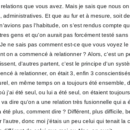
s relations que vous avez. Mais je sais que nous o
 administratives. Et que au fur et à mesure, soit de 
avions pas l’habitude, on s’est rendus compte que
tres gens et qu’on aurait pas forcément testé san
 Je ne sais pas comment est-ce que vous voyez le t
ent on a commencé à relationner ? Alors, c’est un
ssent, d’autres partent, c’est le principe d’un syst
cé à relationner, on était 3, enfin 3 conscientisés
aturel, en même temps on a toujours été ensemble, dep
 j’ai été seul, ou lui a été seul, on étaient toujou
 va dire qu’on a une relation très fusionnelle qui 
 été plus, comment dire ? Différent, plus difficile,
ur l’autre, donc moi j’étais un peu celui qui tenait 