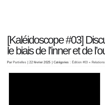
Passer
au
Infos
Éditions et t
contenu
[Kaléidoscope #03] Discu
le biais de l’inner et de
Par
Partielles
|
22 février 2025
|
Catégories :
Édition #03 « Relations