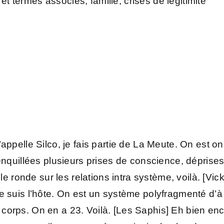
I et termes associés, famille, crises de légitimité
’appelle Silco, je fais partie de La Meute. On est o
enquillées plusieurs prises de conscience, déprises 
able ronde sur les relations intra système, voilà. [V
je suis l’hôte. On est un système polyfragmenté d’à
corps. On en a 23. Voilà. [Les Saphis] Eh bien enc