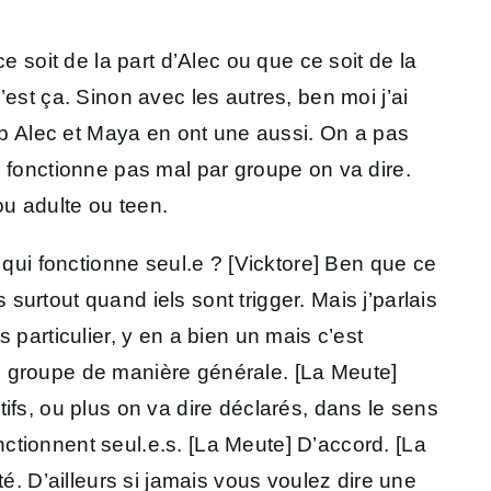
 soit de la part d’Alec ou que ce soit de la
est ça. Sinon avec les autres, ben moi j’ai
oup Alec et Maya en ont une aussi. On a pas
 fonctionne pas mal par groupe on va dire.
ou adulte ou teen.
 part, pour répondre à ta question. Alors au départ, commencer à relationner, quand j’ai fait la première prise de conscience. J’ai conscientisé Jérémy, Kimy ensemble. Un garçon une fille. Et ça m’a pas plu de les conscientiser, pas du tout. Donc je les ai simplement écartés, totalement pour qu’ils ne gênent pas. Et une fois que j’ai compris qu’ils pouvaient m’aider à aller mieux plutôt dans le, en société, là j’ai commencé du coup à relationner un peu en mode : okay, on prend, on discute et on voit qui peut faire quoi pour que ça aille mieux. Et une fois qu’on fut beaucoup et donc beaucoup de littles, c’est pareil là j’ai dit avoir beaucoup d’enfants au front c’est compliqué. Donc on va faire en sorte que les enfants ne viennent pas au front. On va faire papa maman des familles et chaque little aura sa famille de référence. Donc j’ai construit des familles, on a construit des familles, d’abord adoptives pour les littles qui arrivaient en adoption et après ce fut, chacun a fait sa propre famille en fonction de, bah de ses affinités avec les uns ou les autres. Au départ pas de relation voulue, et au final c’est aidant de relationner donc on s’y met. [La Meute] Okay, donc on est là aussi sur un truc où à un moment y’a eu nécessité de le faire. [Les Saphis] C’est ça. [La Meute] Est-ce que euh, bon du coup, je n’ai pas le souvenir de potentiellement la direction que ça avait pris la dernière fois donc je n’ai pas un ordre de question à poser. Donc si quelqu’un a des idées pour la suite, je prends. [Ethée] Ben euh, [La Meute] Je vois plein de directions potentielles actuellement. [Ethée] on s’était posé la question, quels genres de relations existent-ils en fonction de la présence des gens ? [La Meute] Okay. Ben écoutez je vais parler pour mon cas parce que ça me paraît plus difficile de parler pour les autres voire impossible. Mais pour le coup, moi je suis en couple avec quelqu’un d’autre du système, Jarod, qui est quelqu’un qui front assez peu et moi pas mal en comparaison. Donc j’ai eu à un moment une espèce de séparation, pas voulue mais avec laquelle je dois composer entre la vie en interne, qui est une vie domestique dans laquelle j’entretiens une relation romantique avec quelqu’un mais qui n’est pas quelqu’un d’extérieur au corps, et où, à contrario, où mes autres relations, les relations comment dire, j’ai des relations avec des gens, d’autres personnes dans le système et y’a une personne avec laquelle je suis vraiment proche, et à contrario d’avoir, de devoir du coup entretenir des relations plus amicales et euh comment dire, de proximité immédiate, par exemple la personne qui habite avec nous, ce genre de chose. Les gens, les proches qui viennent régulièrement, les amis de l’hôte en fait la plupart du temps. Et du coup c’est vrai c’est assez disparate et des fois c’est dur de s’y retrouver dans le sens où j’aimerais pouvoir entretenir ces relations à l’extérieur mais où je sais que c’est pas possible parce que ben c’est un autre alter tout simplement. Et donc c’est vrai que ça, ça doit être genre un problème que j’ai, là où d’autres personnes n’vont pas voir le truc, ça se fait toujours de manière décousue, c