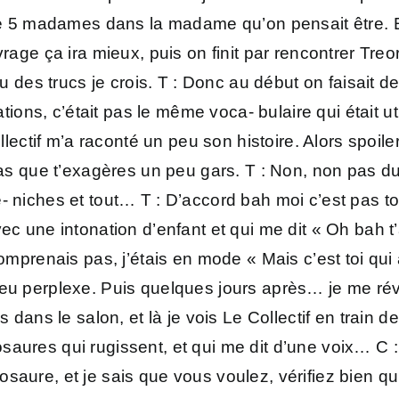
nre 5 madames dans la madame qu’on pensait être. E
vrage ça ira mieux, puis on finit par rencontrer Tre
 vu des trucs je crois. T : Donc au début on faisait
ations, c’était pas le même voca- bulaire qui était u
llectif m’a raconté un peu son histoire. Alors spoile
 pas que t’exagères un peu gars. T : Non, non pas d
 niches et tout… T : D’accord bah moi c’est pas tout
ec une intonation d’enfant et qui me dit « Oh bah t’
comprenais pas, j’étais en mode « Mais c’est toi qu
peu perplexe. Puis quelques jours après… je me réve
s dans le salon, et là je vois Le Collectif en train 
ures qui rugissent, et qui me dit d’une voix… C : Ou
aure, et je sais que vous voulez, vérifiez bien qu’i