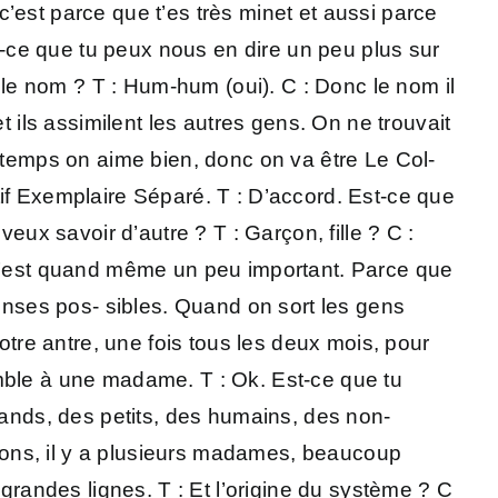
’est parce que t’es très minet et aussi parce
 Est-ce que tu peux nous en dire un peu plus sur
i le nom ? T : Hum-hum (oui). C : Donc le nom il
t ils assimilent les autres gens. On ne trouvait
e temps on aime bien, donc on va être Le Col-
ectif Exemplaire Séparé. T : D’accord. Est-ce que
eux savoir d’autre ? T : Garçon, fille ? C :
n c’est quand même un peu important. Parce que
ponses pos- sibles. Quand on sort les gens
otre antre, une fois tous les deux mois, pour
emble à une madame. T : Ok. Est-ce que tu
rands, des petits, des humains, des non-
arçons, il y a plusieurs madames, beaucoup
 grandes lignes. T : Et l’origine du système ? C