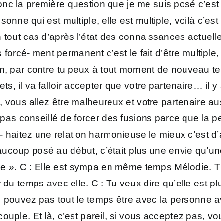
 la première question que je me suis posé c’est : «
r- sonne qui est multiple, elle est multiple, voilà c’es
 tout cas d’après l’état des connaissances actuelle
as forcé- ment permanent c’est le fait d’être multipl
, par contre tu peux à tout moment de nouveau te sp
lets, il va falloir accepter que votre partenaire… i
as, vous allez être malheureux et votre partenaire 
t pas conseillé de forcer des fusions parce que la 
u- haitez une relation harmonieuse le mieux c’est d’
coup posé au début, c’était plus une envie qu’une 
die ». C : Elle est sympa en même temps Mélodie. T 
 du temps avec elle. C : Tu veux dire qu’elle est pl
ous pouvez pas tout le temps être avec la personne
ouple. Et là, c’est pareil, si vous acceptez pas, v