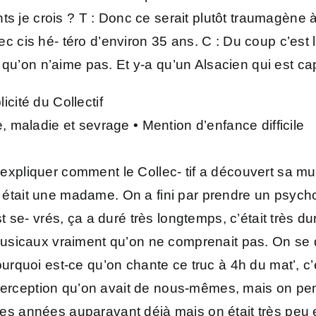
 je crois ? T : Donc ce serait plutôt traumagène à p
 mec cis hé- téro d’environ 35 ans. C : Du coup c’est
qu’on n’aime pas. Et y-a qu’un Alsacien qui est cap
icité du Collectif
 maladie et sevrage • Mention d’enfance difficile
 expliquer comment le Collec- tif a découvert sa mul
n était une madame. On a fini par prendre un psychot
 se- vrés, ça a duré très longtemps, c’était très d
usicaux vraiment qu’on ne comprenait pas. On se d
quoi est-ce qu’on chante ce truc à 4h du mat’, c’e
perception qu’on avait de nous-mêmes, mais on pensa
 années auparavant déjà mais on était très peu e