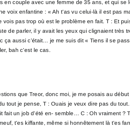
is en couple avec une femme de 35 ans, et qui se l
e voix enfantine : « Ah t’as vu celui-là il est pas m
e vois pas trop où est le problème en fait. T : Et pu
te de parler, il y avait les yeux qui clignaient très 
 ça aussi c’était… je me suis dit « Tiens il se pass
er, bah c’est le cas.
stions que Treor, donc moi, je me posais au début 
 du tout je pense, T : Ouais je veux dire pas du tout.
t fait un job d’été en- semble… C : Oh vraiment ? T :
 meuf, t’es kiffante, même si honnêtement là t’es fa