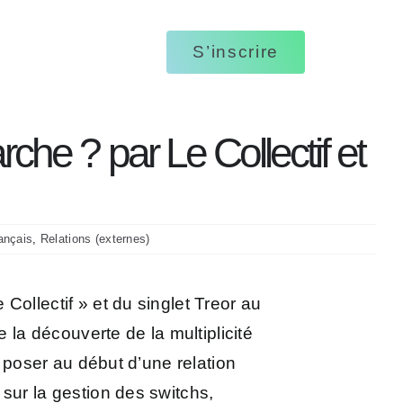
ptions des vidéos
S’inscrire
ages écrits
tations visuelles
che ? par Le Collectif et
ançais
,
Relations (externes)
ollectif » et du singlet Treor au
 la découverte de la multiplicité
e poser au début d’une relation
sur la gestion des switchs,