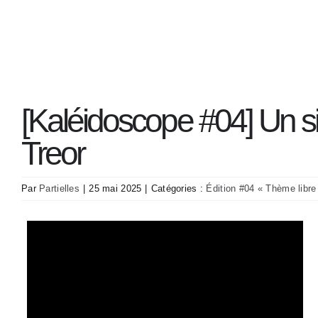
Passer
au
Infos
Éditions et t
contenu
[Kaléidoscope #04] Un si
Treor
Par
Partielles
|
25 mai 2025
|
Catégories :
Édition #04 « Thème libre