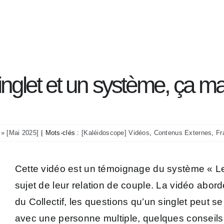
Transcri
hèmes
Témoign
Représen
nglet et un système, ça mar
 » [Mai 2025]
|
Mots-clés :
[Kaléidoscope] Vidéos
,
Contenus Externes
,
Fr
Cette vidéo est un témoignage du système « Le C
sujet de leur relation de couple. La vidéo aborde
du Collectif, les questions qu’un singlet peut s
avec une personne multiple, quelques conseils 