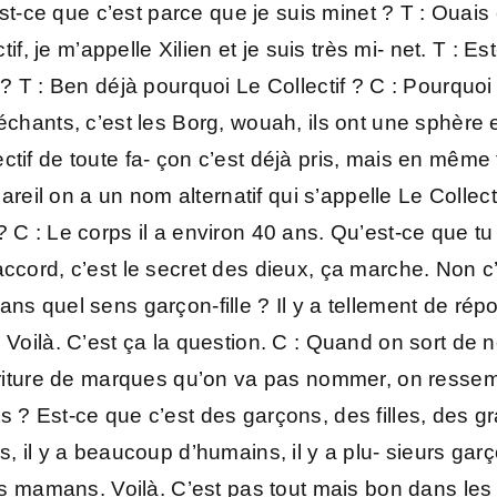
ce que c’est parce que je suis minet ? T : Ouais c
ctif, je m’appelle Xilien et je suis très mi- net. T :
 ? T : Ben déjà pourquoi Le Collectif ? C : Pourquo
échants, c’est les Borg, wouah, ils ont une sphère e
ctif de toute fa- çon c’est déjà pris, mais en mêm
 pareil on a un nom alternatif qui s’appelle Le Coll
 C : Le corps il a environ 40 ans. Qu’est-ce que tu v
’accord, c’est le secret des dieux, ça marche. No
ans quel sens garçon-fille ? Il y a tellement de ré
 Voilà. C’est ça la question. C : Quand on sort de n
ourriture de marques qu’on va pas nommer, on ress
s ? Est-ce que c’est des garçons, des filles, des g
ns, il y a beaucoup d’humains, il y a plu- sieurs g
ois mamans. Voilà. C’est pas tout mais bon dans les