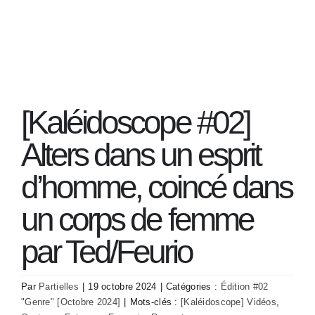
Passer
au
Navigation
contenu
à
bascule
Kaléidoscope – Infos
[Kaléidoscope #02]
Éditions de Kaléidoscope
Alters dans un esprit
Inscriptions à Kaléidoscope
d’homme, coincé dans
un corps de femme
Transcriptions des vidéos
par Ted/Feurio
Témoignages écrits
Par
Partielles
|
19 octobre 2024
|
Catégories :
Édition #02
"Genre" [Octobre 2024]
|
Mots-clés :
[Kaléidoscope] Vidéos
,
Représentations visuelles