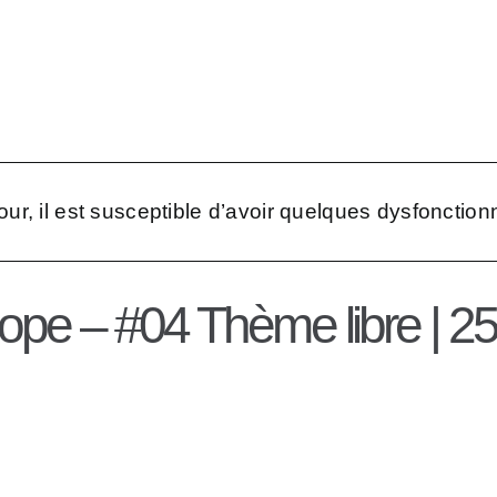
Transcri
hèmes
Témoign
Représen
jour, il est susceptible d’avoir quelques dysfonction
ope – #04 Thème libre | 2