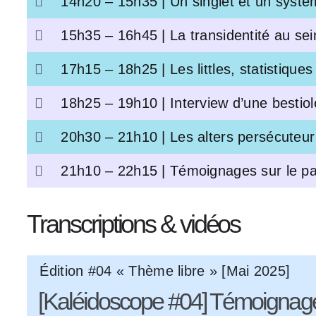
14h20 – 15h35 | Un singlet et un systè
15h35 – 16h45 | La transidentité au sein
17h15 – 18h25 | Les littles, statistiques
18h25 – 19h10 | Interview d’une bestio
20h30 – 21h10 | Les alters persécuteur
21h10 – 22h15 | Témoignages sur le pa
Transcriptions & vidéos
Édition #04 « Thème libre » [Mai 2025]
[Kaléidoscope #04] Témoignages