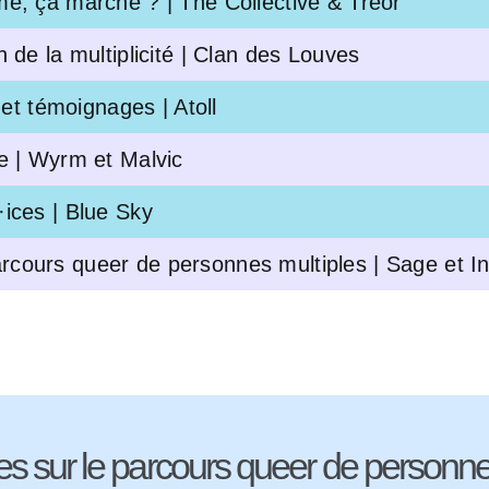
me, ça marche ? | The Collective & Treor
 de la multiplicité | Clan des Louves
 et témoignages | Atoll
le | Wyrm et Malvic
·ices | Blue Sky
rcours queer de personnes multiples | Sage et I
 sur le parcours queer de personnes