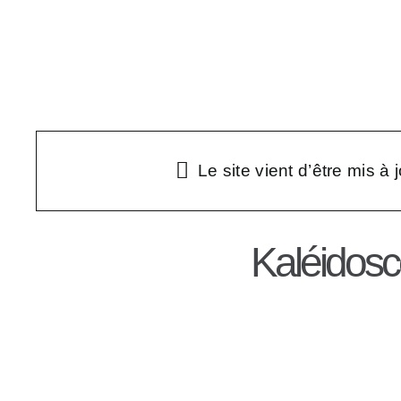
Passer
au
Infos
Éditions et t
contenu
Le site vient d’être mis à 
Kaléidosc