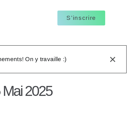
ptions des vidéos
S’inscrire
ages écrits
tations visuelles
×
nements! On y travaille :)
5 Mai 2025