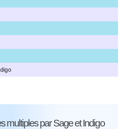
ndigo
Éd
 multiples par Sage et Indigo
[