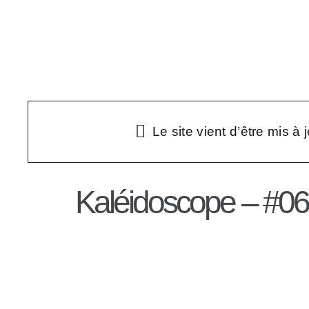
Passer
au
Infos
Éditions et t
contenu
Le site vient d’être mis à 
Kaléidoscope – #06 D