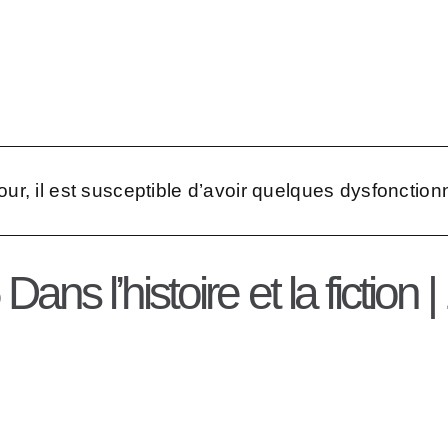
Transcri
hèmes
Témoign
Représen
jour, il est susceptible d’avoir quelques dysfonction
ans l’histoire et la fiction