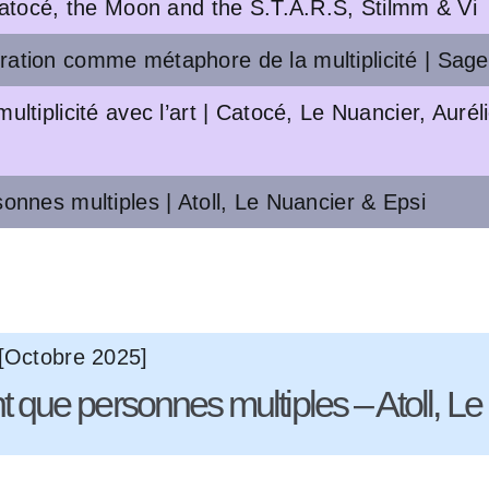
 Catocé, the Moon and the S.T.A.R.S, Stilmm & Vi
ation comme métaphore de la multiplicité | Sage
tiplicité avec l’art | Catocé, Le Nuancier, Aurélie
onnes multiples | Atoll, Le Nuancier & Epsi
» [Octobre 2025]
t que personnes multiples – Atoll, L