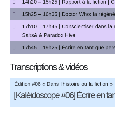
14h20 – 15h25 | Rapport à la fiction |
15h25 – 16h35 | Doctor Who: la régénér
17h10 – 17h45 | Conscientiser dans la mul
Salts& & Paradox Hive
17h45 – 19h25 | Écrire en tant que pers
Transcriptions & vidéos
Édition #06 « Dans l'histoire ou la fiction 
[Kaléidoscope #06] Écrire en tan