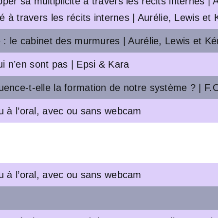
er sa multiplicité à travers les récits internes 
é à travers les récits internes | Aurélie, Lewis et
é : le cabinet des murmures | Aurélie, Lewis et K
i n’en sont pas | Epsi & Kara
uence-t-elle la formation de notre système ? | F
ou à l’oral, avec ou sans webcam
ou à l’oral, avec ou sans webcam