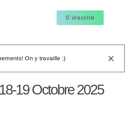
ptions des vidéos
S’inscrire
ages écrits
tations visuelles
×
nements! On y travaille :)
 | 18-19 Octobre 2025