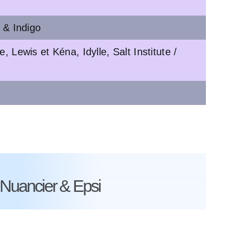
 & Indigo
, Lewis et Kéna, Idylle, Salt Institute /
Éd
e Nuancier & Epsi
[