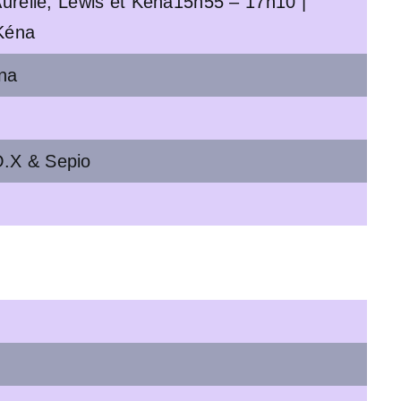
| Aurélie, Lewis et Kéna15h55 – 17h10 |
 Kéna
éna
.O.X & Sepio