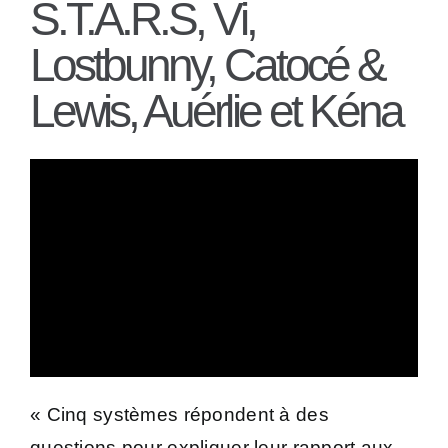
S.T.A.R.S, Vi,
Lostbunny, Catocé &
Lewis, Auérlie et Kéna
« Cinq systèmes répondent à des
questions pour expliquer leur rapport aux