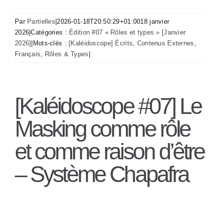
Par
Partielles
|
2026-01-18T20:50:29+01:00
18 janvier
2026
|
Catégories :
Édition #07 « Rôles et types » [Janvier
2026]
|
Mots-clés :
[Kaléidoscope] Écrits
,
Contenus Externes
,
Français
,
Rôles & Types
|
[Kaléidoscope #07] Le
Masking comme rôle
et comme raison d’être
– Système Chapafra