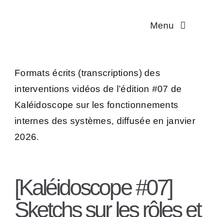
Passer
au
Menu
contenu
Multiplicité
Formats écrits (transcriptions) des
Troubles dissociat
interventions vidéos de l’édition #07 de
Kaléidoscope sur les fonctionnements
Aidant·es
internes des systèmes, diffusée en janvier
2026.
Traductions
Association
[Kaléidoscope #07]
Contact
Sketchs sur les rôles et