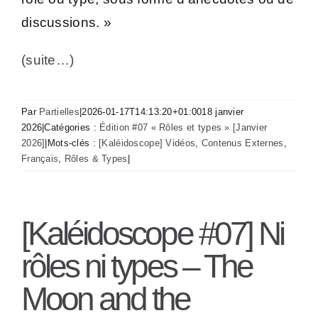
discussions. »
(suite…)
Par
Partielles
|
2026-01-17T14:13:20+01:00
18 janvier
2026
|
Catégories :
Édition #07 « Rôles et types » [Janvier
2026]
|
Mots-clés :
[Kaléidoscope] Vidéos
,
Contenus Externes
,
Français
,
Rôles & Types
|
[Kaléidoscope #07] Ni
rôles ni types – The
Moon and the