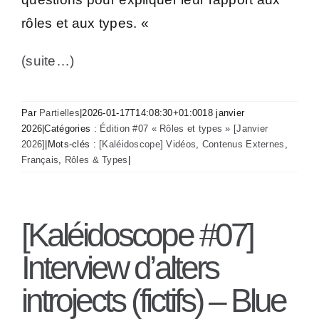
rôles et aux types. «
(suite…)
Par
Partielles
|
2026-01-17T14:08:30+01:00
18 janvier
2026
|
Catégories :
Édition #07 « Rôles et types » [Janvier
2026]
|
Mots-clés :
[Kaléidoscope] Vidéos
,
Contenus Externes
,
Français
,
Rôles & Types
|
[Kaléidoscope #07]
Interview d’alters
introjects (fictifs) – Blue