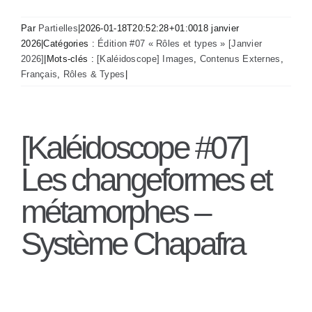
Par
Partielles
|
2026-01-18T20:52:28+01:00
18 janvier
2026
|
Catégories :
Édition #07 « Rôles et types » [Janvier
2026]
|
Mots-clés :
[Kaléidoscope] Images
,
Contenus Externes
,
Français
,
Rôles & Types
|
[Kaléidoscope #07]
Les changeformes et
métamorphes –
Système Chapafra