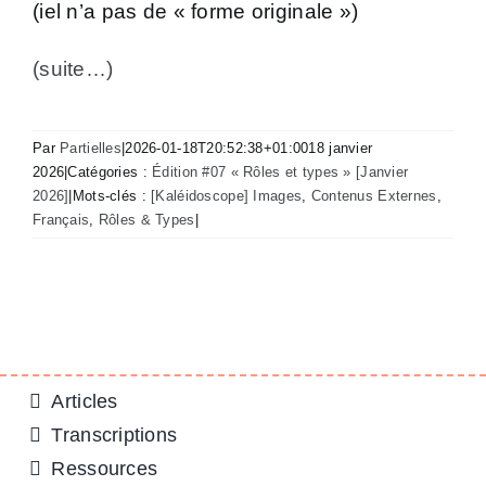
(iel n’a pas de « forme originale »)
(suite…)
Par
Partielles
|
2026-01-18T20:52:38+01:00
18 janvier
2026
|
Catégories :
Édition #07 « Rôles et types » [Janvier
2026]
|
Mots-clés :
[Kaléidoscope] Images
,
Contenus Externes
,
Français
,
Rôles & Types
|
Articles
Transcriptions
Ressources