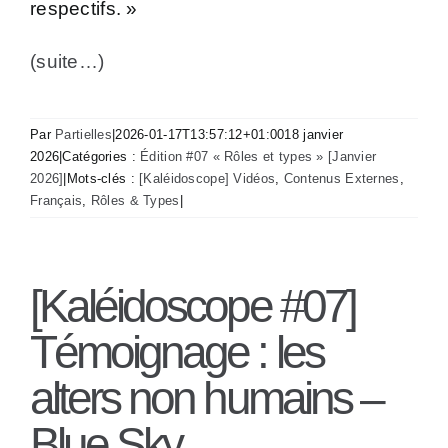
respectifs. »
(suite…)
Par
Partielles
|
2026-01-17T13:57:12+01:00
18 janvier
2026
|
Catégories :
Édition #07 « Rôles et types » [Janvier
2026]
|
Mots-clés :
[Kaléidoscope] Vidéos
,
Contenus Externes
,
Français
,
Rôles & Types
|
[Kaléidoscope #07]
Témoignage : les
alters non humains –
Blue Sky